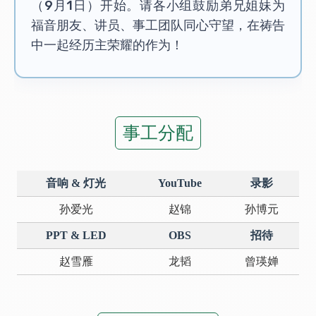
（9月1日）开始。请各小组鼓励弟兄姐妹为
福音朋友、讲员、事工团队同心守望，在祷告
中一起经历主荣耀的作为！
事工分配
音响 & 灯光
YouTube
录影
孙爱光
赵锦
孙博元
PPT & LED
OBS
招待
赵雪雁
龙韬
曾瑛婵