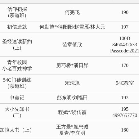
信仰初探
何宪飞
190
(慕道班)
初信造就
何勤博*/律阳阳/赵雪雁/林大元
197
100D
圣经速读新約
范章肇欣
8460432633
(上)
Passcode:202
青年校园
房巧桥*潘日昇
170
小老百姓神学
54C门徒训练
宋沈旭
54C教室
（慕道班）
申命记
彭东明/刘福田
192
大小先知书
195
程嫣*/饶传霞
(二)
4997657770
王方景*颜忠诚
加拉太书（上）
160
夏青/李立明