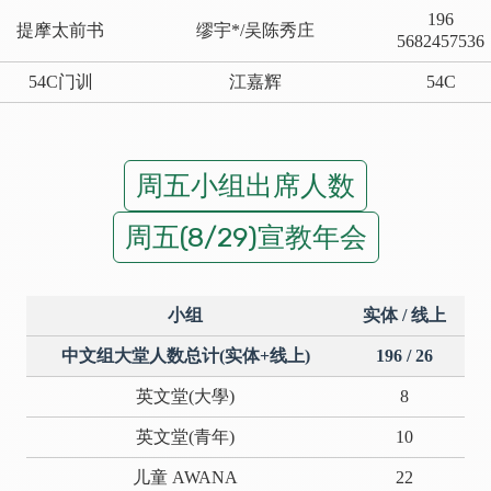
196
提摩太前书
缪宇*/吴陈秀庄
5682457536
54C门训
江嘉辉
54C
周五小组出席人数
周五(8/29)宣教年会
小组
实体 / 线上
中文组大堂人数总计(实体+线上)
196 / 26
英文堂(大學)
8
英文堂(青年)
10
儿童 AWANA
22