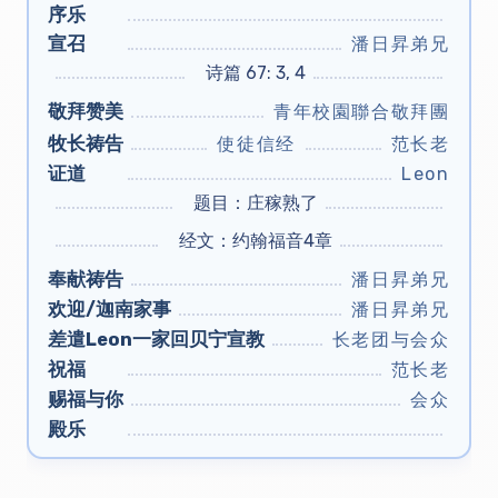
序乐
宣召
潘日昇弟兄
诗篇 67: 3, 4
敬拜赞美
青年校園聯合敬拜團
牧长祷告
使徒信经
范长老
证道
Leon
题目：庄稼熟了
经文：约翰福音4章
奉献祷告
潘日昇弟兄
欢迎/迦南家事
潘日昇弟兄
差遣Leon一家回贝宁宣教
长老团与会众
祝福
范长老
赐福与你
会众
殿乐