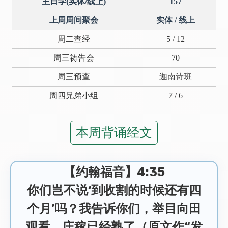
主日学(实体/线上)
157
上周周间聚会
实体 / 线上
周二查经
5 / 12
周三祷告会
70
周三预查
迦南诗班
周四兄弟小组
7 / 6
本周背诵经文
【约翰福音】4:35
你们岂不说‘到收割的时候还有四
个月’吗？我告诉你们，举目向田
观看，庄稼已经熟了（原文作“发