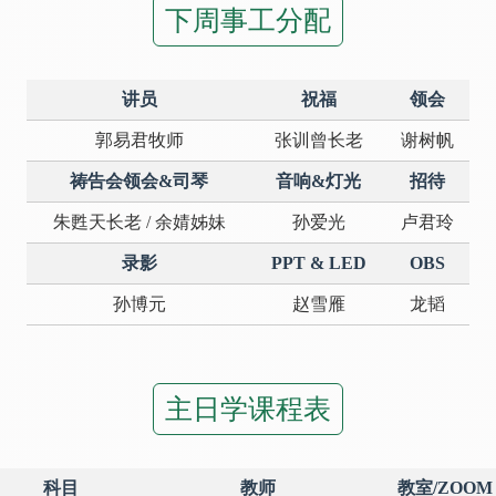
下周事工分配
讲员
祝福
领会
郭易君牧师
张训曾长老
谢树帆
祷告会领会&司琴
音响&灯光
招待
朱甦天长老 / 余婧姊妹
孙爱光
卢君玲
录影
PPT & LED
OBS
孙博元
赵雪雁
龙韬
主日学课程表
科目
教师
教室/ZOOM