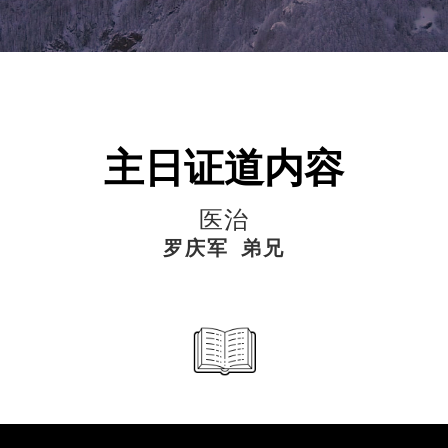
主日证道内容
医治
罗庆军 弟兄